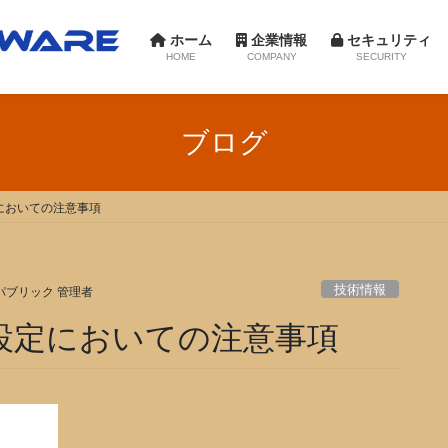
ホーム
企業情報
セキュリティ
HOME
COMPANY
SECURITY
会社紹介
情報セキュリティ保護方針
パブリッ
ブログ
会社概要
個人情報保護方針
新卒採用
沿革
キャリア
設定においての注意事項
アクセス
研修制
イベント
技術情報
パブリック 管理者
クラブ活
証方法設定においての注意事項