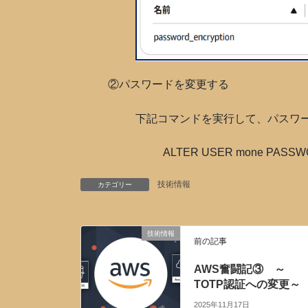
②パスワードを変更する
下記コマンドを実行して、パスワ
ALTER USER mone PAS
技術情報
カテゴリー
技術情報
前の記事
AWS奮闘記③ ～
TOTP認証への変更～
2025年11月17日