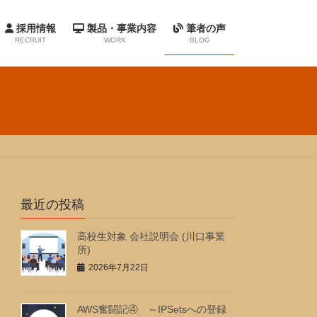
採用情報
製品・事業内容
筆者の声
RECRUIT
WORK
BLOG
クソフトウエアとは？
開発支援サービス
自社パッケージ
採用
度
・福利厚生
最近の投稿
動
高校生対象 会社説明会 (川口事業
所)
2026年7月22日
AWS奮闘記④ ～IPSetsへの登録