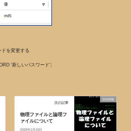
ードを変更する
SWORD ‘新しいパスワード’;
技術情報
次の記事
物理ファイルと論理フ
ァイルについて
2026年1月19日