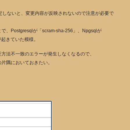
定しないと、変更内容が反映されないので注意が必要で
gresqlが「scram-sha-256」、Npgsqlが
が起きていた模様。
証方法不一致のエラーが発生しなくなるので、
の片隅においておきたい。