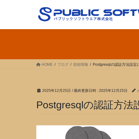
コ
ナ
ン
ビ
テ
ゲ
ン
ー
ツ
シ
へ
ョ
ス
ン
キ
に
ッ
移
HOME
ブログ
技術情報
Postgresqlの認証方法
プ
動
2025年12月25日
/ 最終更新日時 :
2025年12月25日
Postgresqlの認