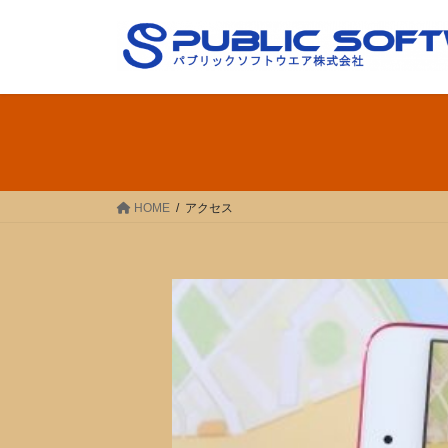
コ
ナ
ン
ビ
テ
ゲ
ン
ー
ツ
シ
へ
ョ
ス
ン
キ
に
ッ
移
HOME
アクセス
プ
動