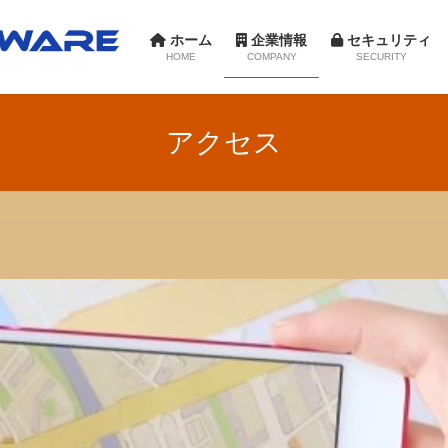
ホーム
企業情報
セキュリティ
HOME
COMPANY
SECURITY
会社紹介
情報セキュリティ保護方針
パブリッ
アクセス
会社概要
個人情報保護方針
新卒採用
沿革
キャリア
アクセス
研修制
イベント
クラブ活