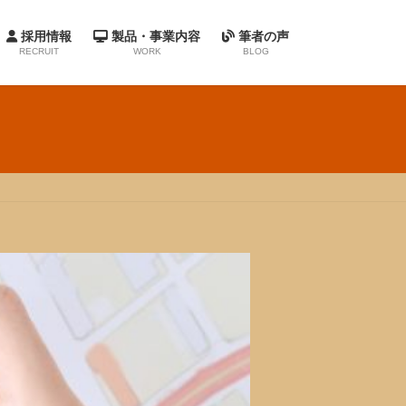
採用情報
製品・事業内容
筆者の声
RECRUIT
WORK
BLOG
クソフトウエアとは？
開発支援サービス
自社パッケージ
採用
度
・福利厚生
動