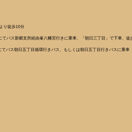
より徒歩10分
2にてバス新郷支所経由峯八幡宮行きに乗車、「朝日三丁目」で下車、徒
にてバス朝日五丁目循環行きバス、もしくは朝日五丁目行きバスに乗車