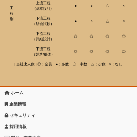
上流工程
●
○
△
×
工
(基本設計)
程
下流工程
別
●
○
△
×
（結合試験）
下流工程
◎
◎
◎
◎
（詳細設計）
下流工程
◎
◎
◎
◎
（製造/単体）
[ 当社比人数 ] ◎：全員 ●：多数 〇：半数 △：少数 ×：なし
ホーム
企業情報
セキュリティ
採用情報