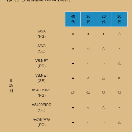
40
30
20
10
代
代
代
代
JAVA
○
○
○
△
（PG）
JAVA
○
△
△
×
（SE）
VB.NET
●
○
○
△
（PG）
VB.NET
●
○
△
×
言
（SE）
語
AS400/RPG
別
◎
◎
◎
◎
（PG）
AS400/RPG
●
○
△
×
（SE）
その他言語
●
○
○
△
（PG）